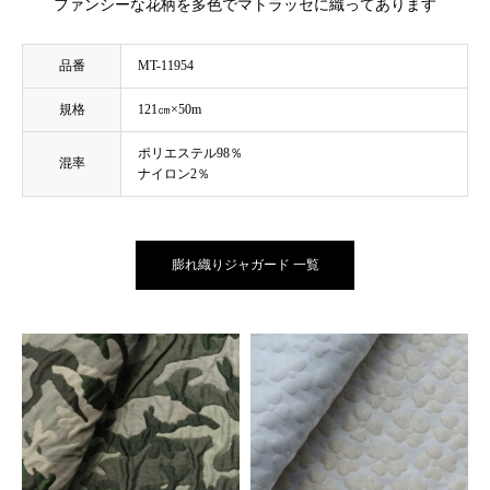
ファンシーな花柄を多色でマトラッセに織ってあります
品番
MT-11954
規格
121㎝×50m
ポリエステル98％
混率
ナイロン2％
膨れ織りジャガード 一覧