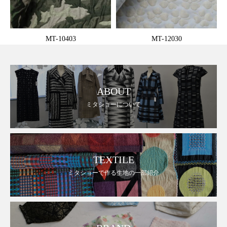
MT-10403
MT-12030
ABOUT
ミタショーについて
TEXTILE
ミタショーで作る生地の一部紹介