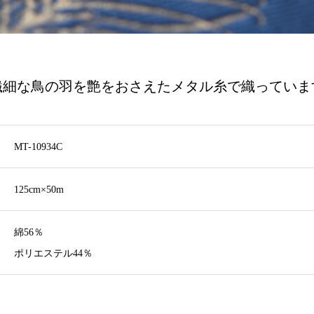
繊細な鳥の羽を艶をおさえたメタル糸で織っていま
MT-10934C
125cm×50m
綿56％
ポリエステル44％