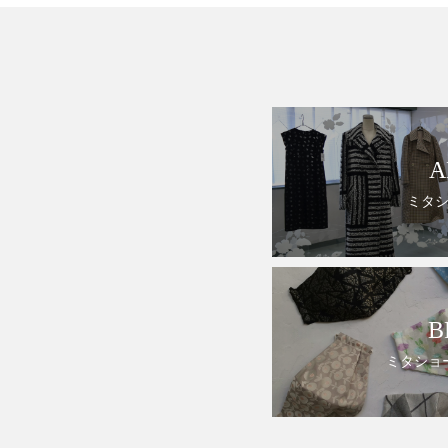
A
ミタ
B
ミタショ